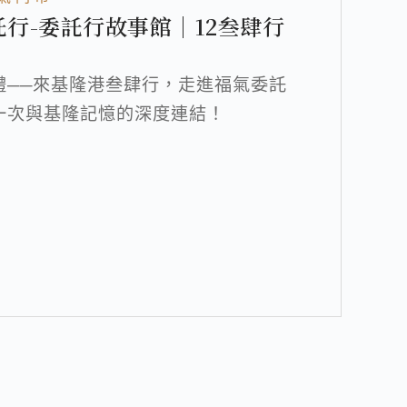
行-委託行故事館｜12叁肆行
禮──來基隆港叁肆行，走進福氣委託
一次與基隆記憶的深度連結！